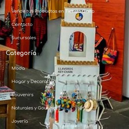
Vende tus Productos en Tienda Quito
Contacto
Sucursales
Categoría
Moda
Hogar y Decoración
Souvenirs
Naturales y Gourmet
Joyería