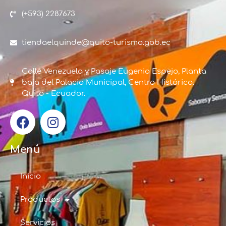
(+593) 2287673
tiendaelquinde@quito-turismo.gob.ec
Calle Venezuela y Pasaje Eugenio Espejo, Planta
baja del Palacio Municipal, Centro Histórico.
Quito - Ecuador.
Menú
Inicio
Productos
Servicios