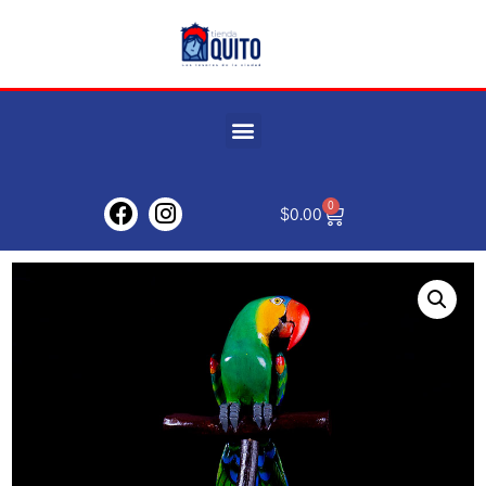
0
$
0.00