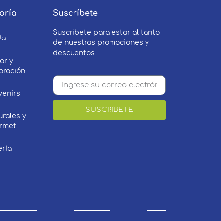
oría
Suscríbete
Suscríbete para estar al tanto
da
de nuestras promociones y
descuentos
ar y
oración
venirs
SUSCRíBETE
urales y
rmet
ería