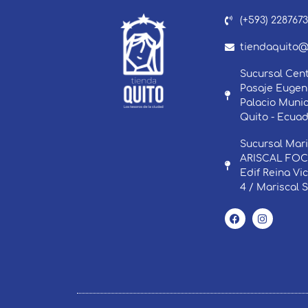
(+593) 228767
tiendaquito@
Sucursal Cent
Pasaje Eugeni
Palacio Munic
Quito - Ecuad
Sucursal Mari
ARISCAL FOCH
Edif Reina Vi
4 / Mariscal 