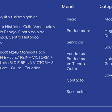
Menú
Categ
3
quito-turismo.gob.ec
Inicio
Mo
ro Histórico: Calle Venezuela y
Productos
Hog
o Espejo, Planta baja del
Dec
ipal, Centro Histórico.
Servicios
or.
Sou
scal: N24B Mariscal Foch
Vende tus
 E7-38 E7 REINA VICTORIA /
Productos
Nat
ctoria SI DIF REINA VICTORIA SI
en Tienda
Gou
Sucre – Quito - Ecuador
Quito
Joy
Contacto
Sucursales