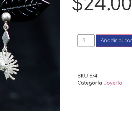
$
24.00
Añadir al car
SKU
674
Categoría
Joyería