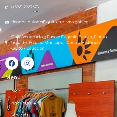
(+593) 2287673
tiendaelquinde@quito-turismo.gob.ec
Calle Venezuela y Pasaje Eugenio Espejo, Planta
baja del Palacio Municipal, Centro Histórico.
Quito - Ecuador.
Menú
Inicio
Productos
Servicios