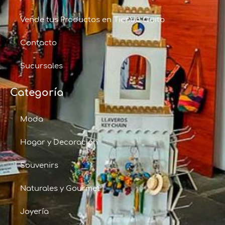
Vende tus Productos en Tienda Quito
Contacto
Sucursales
Categoría
Moda
Hogar y Decoración
Souvenirs
Naturales y Gourmet
Joyería