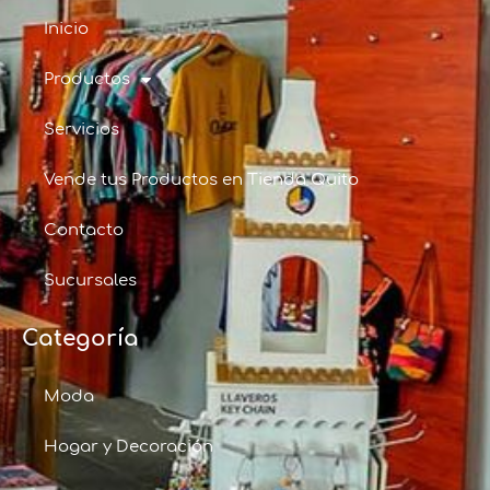
Inicio
Productos
Servicios
Vende tus Productos en Tienda Quito
Contacto
Sucursales
Categoría
Moda
Hogar y Decoración