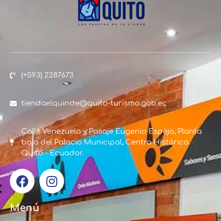
(+593) 2287673
tiendaelquinde@quito-turismo.gob.ec
Calle Venezuela y Pasaje Eugenio Espejo, Planta
baja del Palacio Municipal, Centro Histórico.
Quito - Ecuador.
Menú