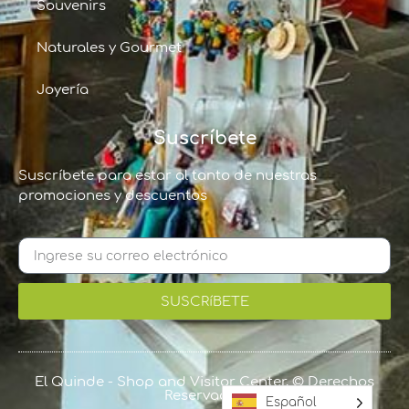
Souvenirs
Naturales y Gourmet
Joyería
Suscríbete
Suscríbete para estar al tanto de nuestras
promociones y descuentos
SUSCRíBETE
El Quinde - Shop and Visitor Center, © Derechos
Reservados
Español