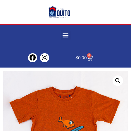
0
$
0.00