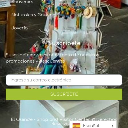
Souvenirs
Naturales y Gourmet
Joyería
Suscríbete
Suscríbete para estar al tanto de nuestras
promociones y descuentos
SUSCRíBETE
El Quinde - Shop and Visitor Center, © Derechos
Reservados
Español