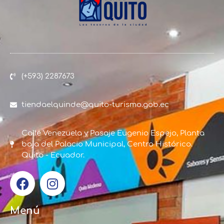
(+593) 2287673
tiendaelquinde@quito-turismo.gob.ec
Calle Venezuela y Pasaje Eugenio Espejo, Planta
baja del Palacio Municipal, Centro Histórico.
Quito - Ecuador.
Menú