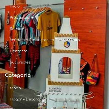
Inicio
Productos
Servicios
Vende tus Productos en Tienda Quito
Contacto
Sucursales
Categoría
Moda
Hogar y Decoración