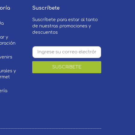
oría
Suscríbete
Suscríbete para estar al tanto
da
de nuestras promociones y
descuentos
ar y
oración
venirs
SUSCRíBETE
urales y
rmet
ería