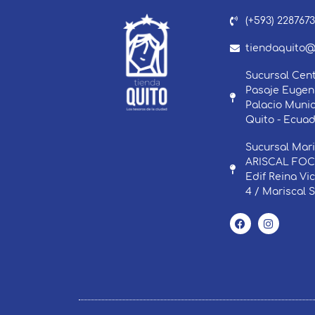
(+593) 228767
tiendaquito@
Sucursal Cent
Pasaje Eugeni
Palacio Munic
Quito - Ecuad
Sucursal Mari
ARISCAL FOCH
Edif Reina Vi
4 / Mariscal 