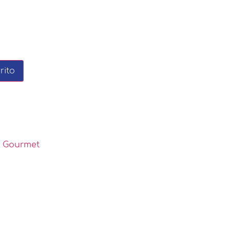
rito
y Gourmet