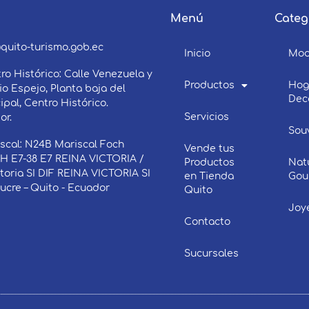
Menú
Categ
3
quito-turismo.gob.ec
Inicio
Mo
ro Histórico: Calle Venezuela y
Productos
Hog
o Espejo, Planta baja del
Dec
ipal, Centro Histórico.
Servicios
or.
Sou
scal: N24B Mariscal Foch
Vende tus
 E7-38 E7 REINA VICTORIA /
Productos
Nat
ctoria SI DIF REINA VICTORIA SI
en Tienda
Gou
Sucre – Quito - Ecuador
Quito
Joy
Contacto
Sucursales