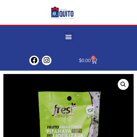
0
$
0.00