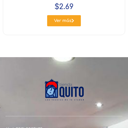
$
2.69
Ver más