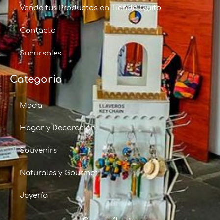
Vende tus Productos en Tienda Quito
Contacto
Sucursales
Categoría
Moda
Hogar y Decoración
Souvenirs
Naturales y Gourmet
Joyería