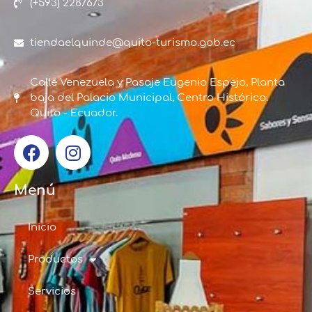
(+593) 2287673
tiendaelquinde@quito-turismo.gob.ec
Calle Venezuela y Pasaje Eugenio Espejo, Planta
baja del Palacio Municipal, Centro Histórico.
Quito - Ecuador.
Menú
Inicio
Productos
Servicios