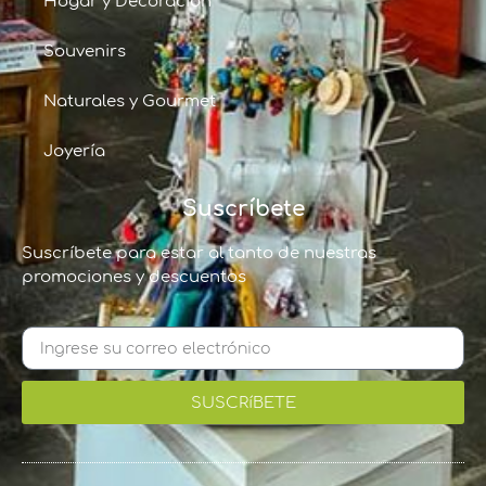
Hogar y Decoración
Souvenirs
Naturales y Gourmet
Joyería
Suscríbete
Suscríbete para estar al tanto de nuestras
promociones y descuentos
SUSCRíBETE