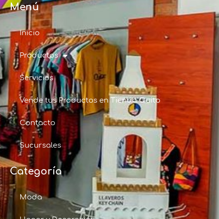
Menú
Inicio
Productos
Servicios
Vende tus Productos en Tienda Quito
Contacto
Sucursales
Categoría
Moda