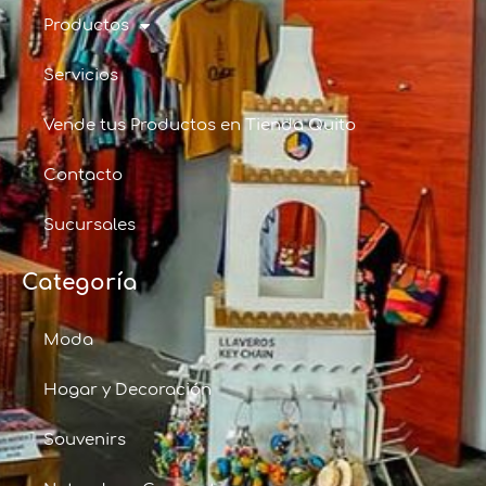
Productos
Servicios
Vende tus Productos en Tienda Quito
Contacto
Sucursales
Categoría
Moda
Hogar y Decoración
Souvenirs