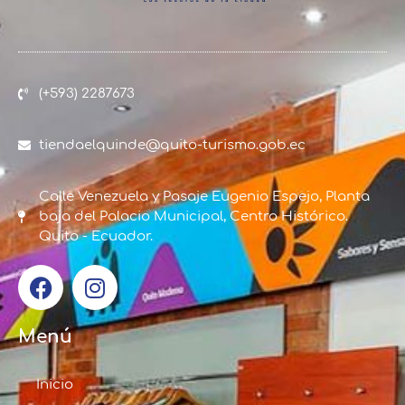
(+593) 2287673
tiendaelquinde@quito-turismo.gob.ec
Calle Venezuela y Pasaje Eugenio Espejo, Planta
baja del Palacio Municipal, Centro Histórico.
Quito - Ecuador.
Menú
Inicio