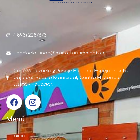
(+593) 2287673
tiendaelquinde@quito-turismo.gob.ec
Calle Venezuela y Pasaje Eugenio Espejo, Planta
baja del Palacio Municipal, Centro Histórico.
Quito - Ecuador.
Menú
Inicio