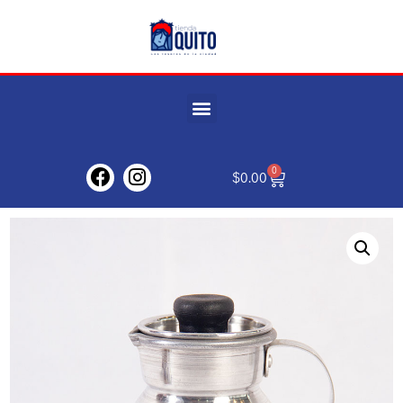
0
$
0.00