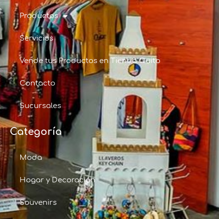
Productos
Servicios
Vende tus Productos en Tienda Quito
Contacto
Sucursales
Categoría
Moda
Hogar y Decoración
Souvenirs