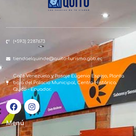
(+593) 2287673
tiendaelquinde@quito-turismo.gob.ec
Calle Venezuela y Pasaje Eugenio Espejo, Planta
baja del Palacio Municipal, Centro Histórico.
Quito - Ecuador.
Menú