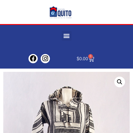
0
$
0.00