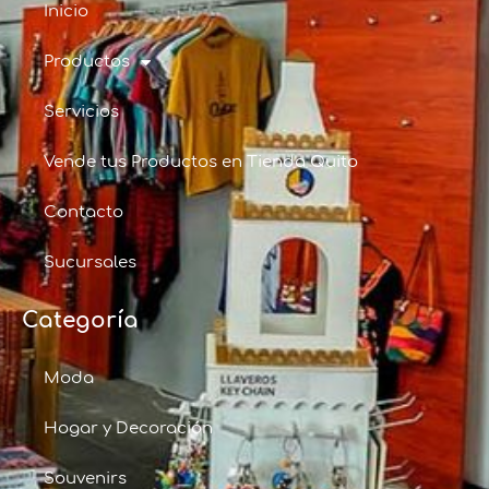
Inicio
Productos
Servicios
Vende tus Productos en Tienda Quito
Contacto
Sucursales
Categoría
Moda
Hogar y Decoración
Souvenirs